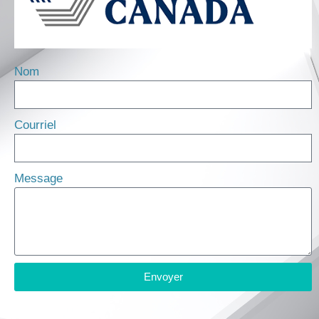
Nom
Courriel
Message
Envoyer