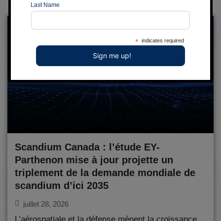
Last Name
*
indicates required
Scandium Canada : l’étude EY-
Parthenon mise à jour projette un
triplement de la demande mondiale de
scandium d’ici 2035
juillet 28, 2026
L’aérospatiale et la défense mènent la croissance