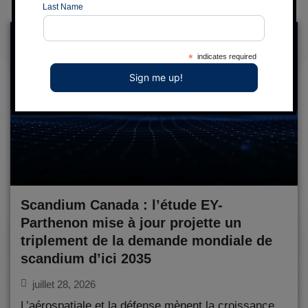
Last Name
*
indicates required
Scandium Canada : l’étude EY-
Parthenon mise à jour projette un
triplement de la demande mondiale de
scandium d’ici 2035
juillet 28, 2026
L’aérospatiale et la défense mènent la croissance