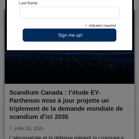
Last Name
*
indicates required
Scandium Canada : l’étude EY-
Parthenon mise à jour projette un
triplement de la demande mondiale de
scandium d’ici 2035
juillet 28, 2026
L’aérospatiale et la défense mènent la croissance