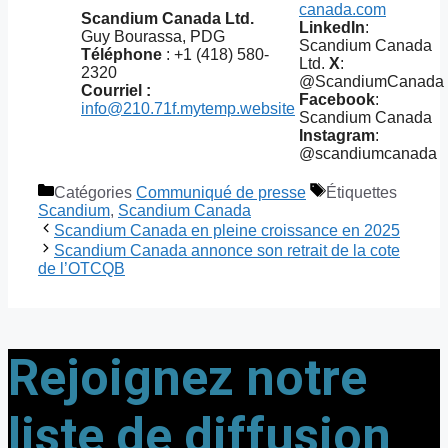
canada.com
Scandium Canada Ltd.
LinkedIn
:
Guy Bourassa, PDG
Scandium Canada
Téléphone
: +1 (418) 580-
Ltd.
X
:
2320
@ScandiumCanada
Courriel :
Facebook
:
info@210.71f.mytemp.website
Scandium Canada
Instagram
:
@scandiumcanada
Catégories
Communiqué de presse
Étiquettes
Scandium
,
Scandium Canada
Scandium Canada en pleine croissance en 2025
Scandium Canada annonce son retrait de la cote
de l’OTCQB
Rejoignez notre
liste de diffusion