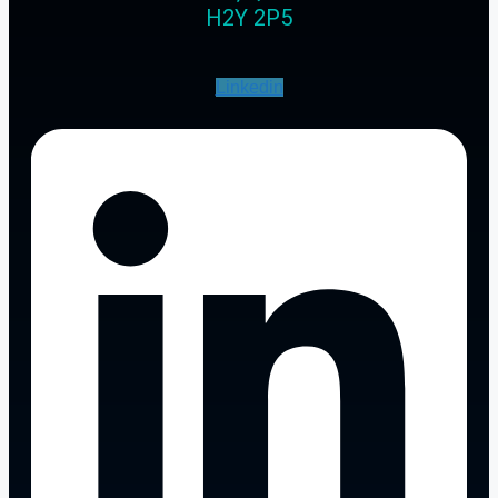
H2Y 2P5
Linkedin